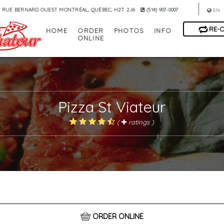
 RUE BERNARD OUEST MONTRÉAL, QUÉBEC, H2T 2J6
(514) 907-0007
EN
RE-
HOME
ORDER
PHOTOS
INFO
ONLINE
Pizza St Viateur
(
ratings )
ORDER ONLINE